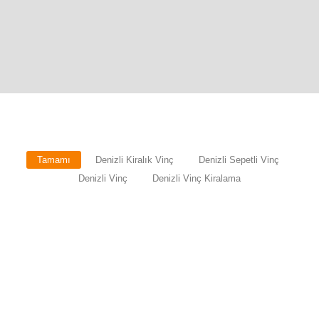
Tamamı
Denizli Kiralık Vinç
Denizli Sepetli Vinç
Denizli Vinç
Denizli Vinç Kiralama
Denizli Vinç Kiralama Fiyatları
Vinç kiralama hizmetleri, günümüzün inşaat, taşımacılık ve
yükleme gibi birçok sektörde en çok tercih edilen
çözümlerinden biridir. Denizli’de vinç kiralama hizmetleri
sunan Özkoral Vinç, uzun yıllara dayanan deneyimi ve