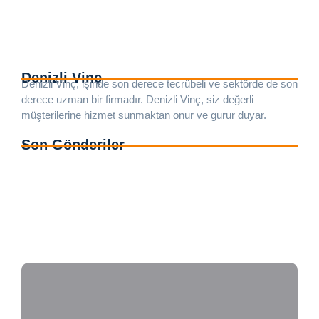
dayanan tecrübesi, modern ekipmanları ve profesyonel
ekibiyle Denizli’nin en kaliteli vinç firması olarak bilinmektedir.
Kalitenin...
Devamı
Denizli Vinç
Denizli Vinç, işinde son derece tecrübeli ve sektörde de son
derece uzman bir firmadır. Denizli Vinç, siz değerli
müşterilerine hizmet sunmaktan onur ve gurur duyar.
Son Gönderiler
Denizli Vinç Kiralama Fiyatları
Denizli Kiralık Vinç Fiyatları
Denizli Sepetli Vinç Fiyatları