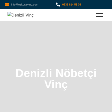
info@ozkoralvinc.com
0533 614 51 36
Denizli Nöbetçi
Vinç