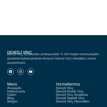
DENIZLI VINÇ
Denizli Vinç, kurumsaldır, profesyoneldir. % 100 müşteri memnuniyetini
gözeterek faaliyet gösteren firmamız Özkoral Vinç’i dilediğiniz zaman
arayabilirsiniz.
Menü
Hizmetlerimiz
Anasayfa
Denizli Vinç
Hakkımızda
Denizli Kiralık Vinç
Galeri
Denizli Vinç Kiralama
Blog
Denizli Sepetli Vinç
İletişim
Denizli Vinç Hizmetleri