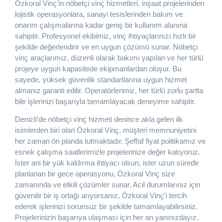
Özkoral Vinç’in nöbetçi vinç hizmetleri, inşaat projelerinden
lojistik operasyonlara, sanayi tesislerinden bakım ve
onarım çalışmalarına kadar geniş bir kullanım alanına
sahiptir. Profesyonel ekibimiz, vinç ihtiyaçlarınızı hızlı bir
şekilde değerlendirir ve en uygun çözümü sunar. Nöbetçi
vinç araçlarımız, düzenli olarak bakımı yapılan ve her türlü
projeye uygun kapasitede ekipmanlardan oluşur. Bu
sayede, yüksek güvenlik standartlarına uygun hizmet
almanız garanti edilir. Operatörlerimiz, her türlü zorlu şartta
bile işlerinizi başarıyla tamamlayacak deneyime sahiptir.
Denizli’de nöbetçi vinç hizmeti denince akla gelen ilk
isimlerden biri olan Özkoral Vinç, müşteri memnuniyetini
her zaman ön planda tutmaktadır. Şeffaf fiyat politikamız ve
esnek çalışma saatlerimizle projelerinize değer katıyoruz.
İster ani bir yük kaldırma ihtiyacı olsun, ister uzun süredir
planlanan bir gece operasyonu, Özkoral Vinç size
zamanında ve etkili çözümler sunar. Acil durumlarınız için
güvenilir bir iş ortağı arıyorsanız, Özkoral Vinç’i tercih
ederek işlerinizi sorunsuz bir şekilde tamamlayabilirsiniz.
Projelerinizin başarıya ulaşması için her an yanınızdayız.